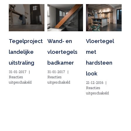
Tegelproject
Wand- en
Vloertegel
Fr
landelijke
vloertegels
met
wa
uitstraling
badkamer
hardsteen
vl
31-01-2017
|
31-01-2017
|
look
te
Reacties
Reacties
voor
voor
uitgeschakeld
uitgeschakeld
21-12-2016
|
21-
Tegelproject
Wand-
Reacties
Rea
landelijke
en
voor
uitgeschakeld
uit
uitstraling
vloertegels
Vloertegel
badkamer
met
hardsteen
look