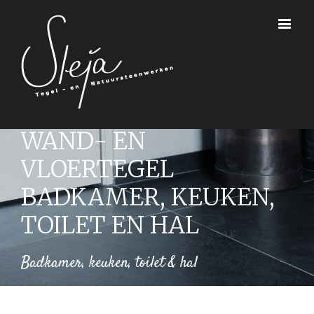
WAND- EN
VLOERTEGEL
BADKAMER, KEUKEN,
TOILET EN HAL
Badkamer, keuken, toilet & hal